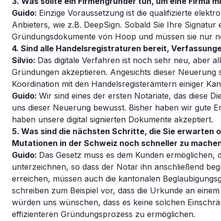
3. Was sollte ein Firmengründer tun, um eine Firma mi
Guido:
Einzige Voraussetzung ist die qualifizierte elektr
Anbieters, wie z.B. DeepSign. Sobald Sie Ihre Signatur e
Gründungsdokumente von Hoop und müssen sie nur noch 
4. Sind alle Handelsregistraturen bereit, Verfassung
Silvio:
Das digitale Verfahren ist noch sehr neu, aber al
Gründungen akzeptieren. Angesichts dieser Neuerung sc
Koordination mit den Handelsregisterämtern einiger Kant
Guido:
Wir sind eines der ersten Notariate, das diese Di
uns dieser Neuerung bewusst. Bisher haben wir gute E
haben unsere digital signierten Dokumente akzeptiert.
5. Was sind die nächsten Schritte, die Sie erwarte
Mutationen in der Schweiz noch schneller zu mache
Guido:
Das Gesetz muss es dem Kunden ermöglichen, de
unterzeichnen, so dass der Notar ihn anschließend begl
erreichen, müssen auch die kantonalen Beglaubigungsg
schreiben zum Beispiel vor, dass die Urkunde an eine
würden uns wünschen, dass es keine solchen Einschrä
effizienteren Gründungsprozess zu ermöglichen.