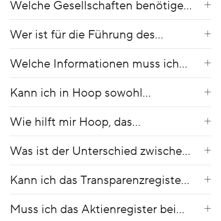
Welche Gesellschaften benötigen
in der Schweiz ein Aktienregister?
Wer ist für die Führung des
Aktienregisters verantwortlich?
Welche Informationen muss ich
für jede Aktionärin / jeden
Kann ich in Hoop sowohl
Aktionär erfassen?
natürliche Personen als auch
Wie hilft mir Hoop, das
juristische Aktionäre verwalten?
Aktienregister aktuell zu halten?
Was ist der Unterschied zwischen
dem Aktienregister und dem
Kann ich das Transparenzregister
Transparenz‑ bzw. UBO‑Register?
am gleichen Ort wie das
Muss ich das Aktienregister bei
Aktienregister verwalten?