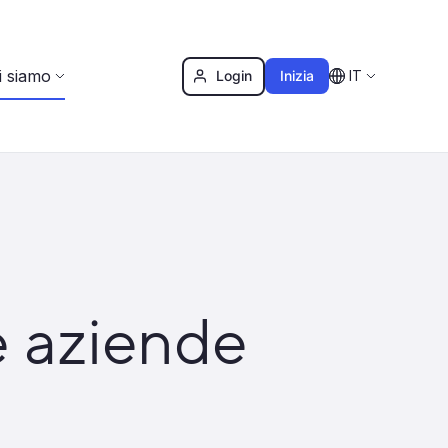
i siamo
Login
Inizia
IT
e aziende