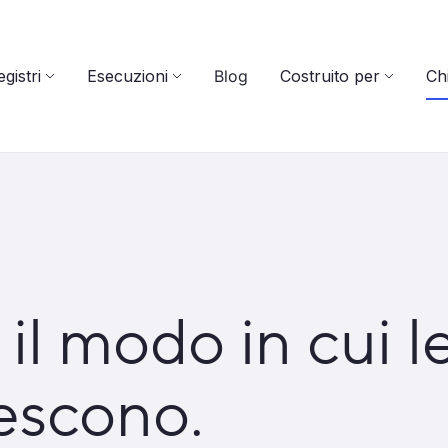
gistri
Esecuzioni
Blog
Costruito per
Ch
il modo in cui l
escono.