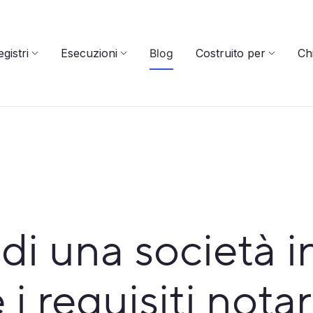
gistri
Esecuzioni
Blog
Costruito per
Ch
di una società in
 requisiti notari