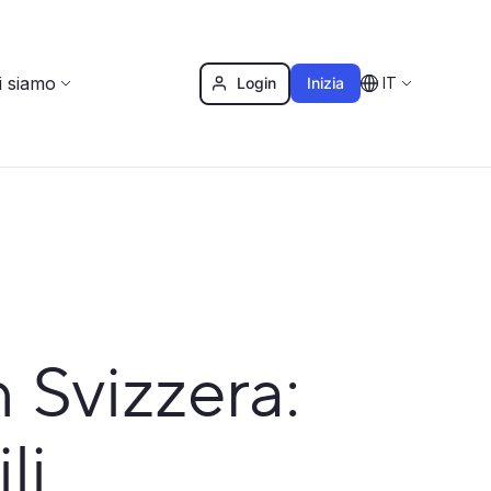
i siamo
Login
Inizia
IT
 Svizzera:
li