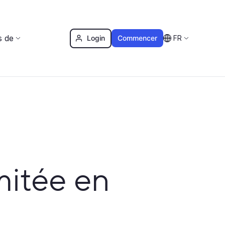
s de
Login
Commencer
FR
mitée en