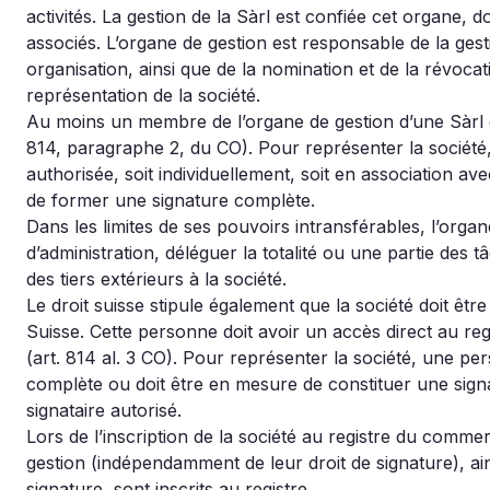
activités. La gestion de la Sàrl est confiée cet organe,
associés. L’organe de gestion est responsable de la gesti
organisation, ainsi que de la nomination et de la révoca
représentation de la société.
Au moins un membre de l’organe de gestion d’une Sàrl doi
814, paragraphe 2, du CO). Pour représenter la société
authorisée, soit individuellement, soit en association a
de former une signature complète.
Dans les limites de ses pouvoirs intransférables, l’orga
d’administration, déléguer la totalité ou une partie des 
des tiers extérieurs à la société.
Le droit suisse stipule également que la société doit êt
Suisse. Cette personne doit avoir un accès direct au reg
(art. 814 al. 3 CO). Pour représenter la société, une pe
complète ou doit être en mesure de constituer une sign
signataire autorisé.
Lors de l’inscription de la société au registre du comme
gestion (indépendamment de leur droit de signature), ain
signature, sont inscrits au registre.