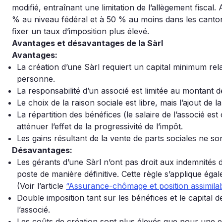
modifié, entraînant une limitation de l’allègement fiscal. 
% au niveau fédéral et à 50 % au moins dans les cantons
fixer un taux d’imposition plus élevé.
Avantages et désavantages de la Sàrl
Avantages:
La création d’une Sàrl requiert un capital minimum re
personne.
La responsabilité d’un associé est limitée au montant d
Le choix de la raison sociale est libre, mais l’ajout de l
La répartition des bénéfices (le salaire de l’associé 
atténuer l’effet de la progressivité de l’impôt.
Les gains résultant de la vente de parts sociales ne so
Désavantages:
Les gérants d’une Sàrl n’ont pas droit aux indemnités d
poste de manière définitive. Cette règle s’applique égal
(Voir l’article
“Assurance-chômage et position assimilab
Double imposition tant sur les bénéfices et le capital d
l’associé.
Les coûts de création sont plus élevés que pour une en