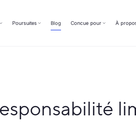
Poursuites
Blog
Concue pour
À propo
responsabilité li