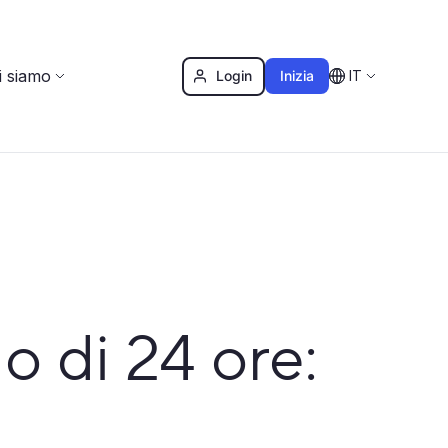
i siamo
Login
Inizia
IT
o di 24 ore: