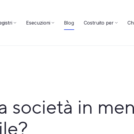
gistri
Esecuzioni
Blog
Costruito per
Ch
a società in men
ile?