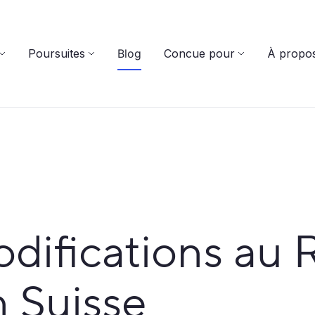
Poursuites
Blog
Concue pour
À propo
difications au 
 Suisse